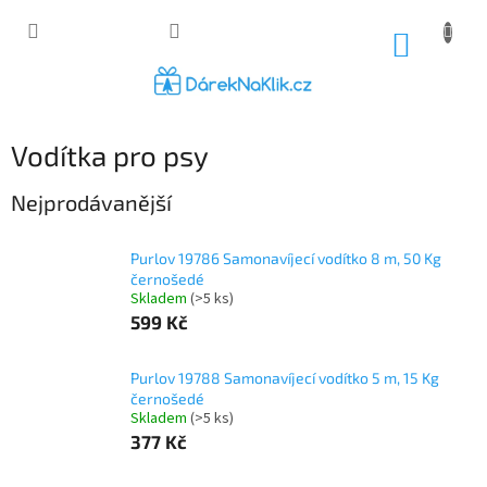
Přejít
na
NÁKUP
obsah
KOŠÍK
Vodítka pro psy
Nejprodávanější
Purlov 19786 Samonavíjecí vodítko 8 m, 50 Kg
černošedé
Skladem
(>5 ks)
599 Kč
Purlov 19788 Samonavíjecí vodítko 5 m, 15 Kg
černošedé
Skladem
(>5 ks)
377 Kč