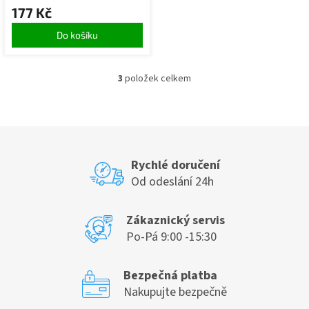
177 Kč
Do košíku
3
položek celkem
O
v
l
á
d
a
c
Rychlé doručení
í
Od odeslání 24h
p
r
v
Zákaznický servis
k
Po-Pá 9:00 -15:30
y
v
ý
Bezpečná platba
p
Nakupujte bezpečně
i
s