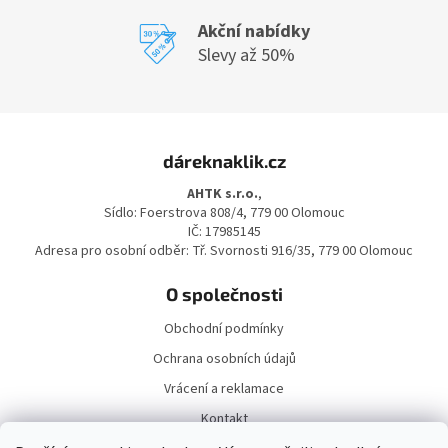
u
Akční nabídky
Slevy až 50%
Z
á
dáreknaklik.cz
p
a
AHTK s.r.o.
,
t
Sídlo: Foerstrova 808/4, 779 00 Olomouc
í
IČ: 17985145
Adresa pro osobní odběr: Tř. Svornosti 916/35, 779 00 Olomouc
O společnosti
Obchodní podmínky
Ochrana osobních údajů
Vrácení a reklamace
Kontakt