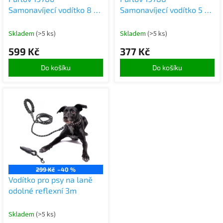
u
Samonavíjecí vodítko 8 m,
Samonavíjecí vodítko 5 m,
k
50 Kg černošedé
15 Kg černošedé
t
Skladem
(>5 ks)
Skladem
(>5 ks)
ů
599 Kč
377 Kč
Do košíku
Do košíku
299 Kč
–40 %
Vodítko pro psy na laně
odolné reflexní 3m
Skladem
(>5 ks)