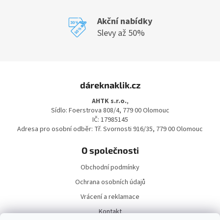
Akční nabídky
Slevy až 50%
Z
á
dáreknaklik.cz
p
a
AHTK s.r.o.
,
t
Sídlo: Foerstrova 808/4, 779 00 Olomouc
í
IČ: 17985145
Adresa pro osobní odběr: Tř. Svornosti 916/35, 779 00 Olomouc
O společnosti
Obchodní podmínky
Ochrana osobních údajů
Vrácení a reklamace
Kontakt