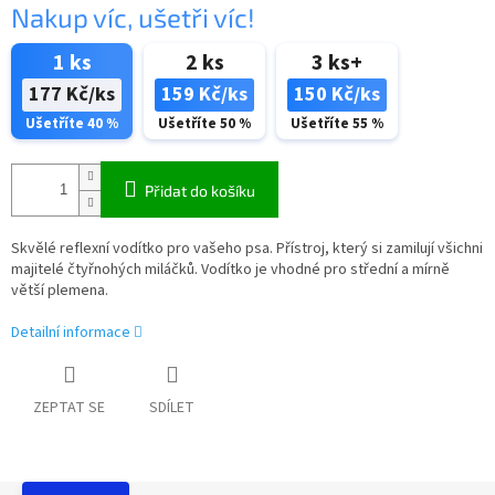
Nakup víc, ušetři víc!
1 ks
2 ks
3 ks+
177 Kč/ks
159 Kč/ks
150 Kč/ks
Ušetříte 40 %
Ušetříte 50 %
Ušetříte 55 %
Přidat do košíku
Skvělé reflexní vodítko pro vašeho psa. Přístroj, který si zamilují všichni
majitelé čtyřnohých miláčků. Vodítko je vhodné pro střední a mírně
větší plemena.
Detailní informace
ZEPTAT SE
SDÍLET