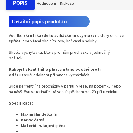
POPIS
Hodnocení
Diskuze
Detailní popis produktu
Vodítko
zkrotí každého šviháckého čtyřnožce
, který se chce
spřátelit se všemi okolními psy, kočkami a holuby.
Skvělá vychytávka, která promění procházku v jedinečný
požitek.
Rukojeť z kvalitního plastu
a
lano odolné proti
oděru
zaručí odolnost při mnoha vycházkách.
Bude perfektní na procházky v parku, v lese, na pozemku nebo
na návštěvu veterináře. Dá se s úspěchem použít při tréninku.
Specifikace:
Maximální délka:
3m
Barva:
černá
Materiál rukojeti:
pěna