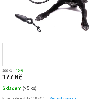
299 Kč
–40 %
177 Kč
Měrná
Skladem
(>5 ks)
cena:
Můžeme doručit do:
12.8.2026
Možnosti doručení