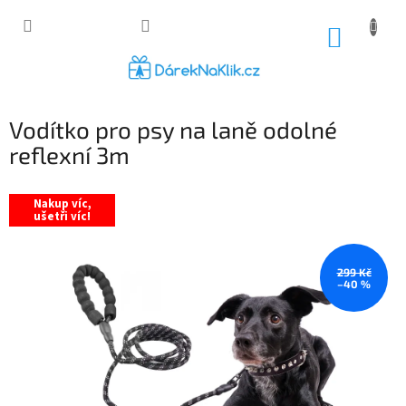
Přejít
na
NÁKUP
obsah
KOŠÍK
Vodítko pro psy na laně odolné
reflexní 3m
Nakup víc,
ušetři víc!
299 Kč
–40 %